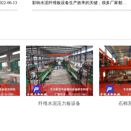
022-06-13
影响水泥纤维板设备生产效率的关键，很多厂家都忽略了
备
纤维水泥压力板设备
石棉