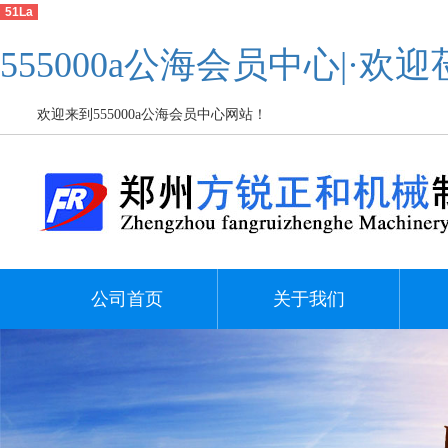
51La
555000a公海会员中心|·欢
欢迎来到555000a公海会员中心网站！
公司首页
关于我们