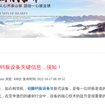
钙板设备关键信息，须知！
min 浏览:
498次
发布时间:2022-10-17 08:10:52
，如石棉管机，
硅酸钙板设备
等新式设备，是每一位经验老道
代，在竞争激烈的建材行业中，设备的核心技术的提升是很重要