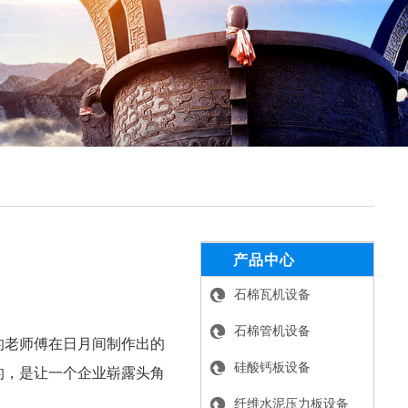
产品中心
石棉瓦机设备
石棉管机设备
的老师傅在日月间制作出的
硅酸钙板设备
的，是让一个企业崭露头角
纤维水泥压力板设备