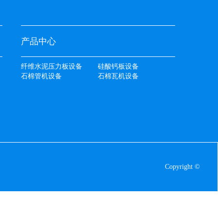
产品中心
纤维水泥压力板设备
硅酸钙板设备
石棉管机设备
石棉瓦机设备
Copyright ©