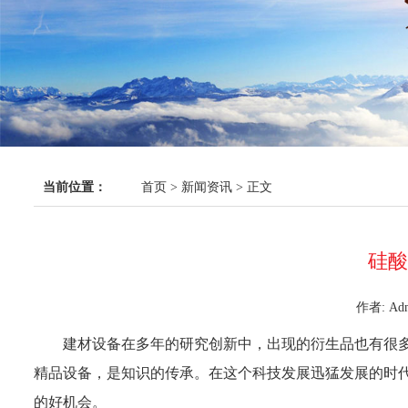
当前位置：
首页
>
新闻资讯
> 正文
硅酸
作者: Ad
建材设备在多年的研究创新中，出现的衍生品也有很多
精品设备，是知识的传承。在这个科技发展迅猛发展的时
的好机会。